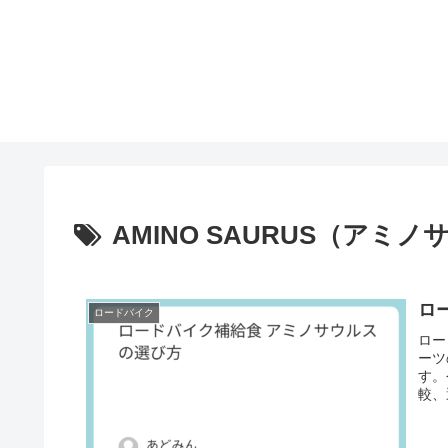
AMINO SAURUS（アミ
ロ
ロードバイク
ロー
ーツ
す。
較、