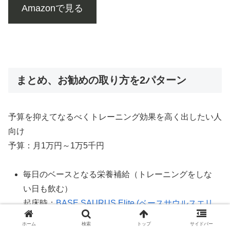
Amazonで見る
まとめ、お勧めの取り方を2パターン
予算を抑えてなるべくトレーニング効果を高く出したい人
向け
予算：月1万円～1万5千円
毎日のベースとなる栄養補給（トレーニングをしな
い日も飲む）
起床時：
BASE SAURUS Elite (ベースサウルスエリ
ート)
、
SAURUS(サウルス) EAA
ホーム
検索
トップ
サイドバー