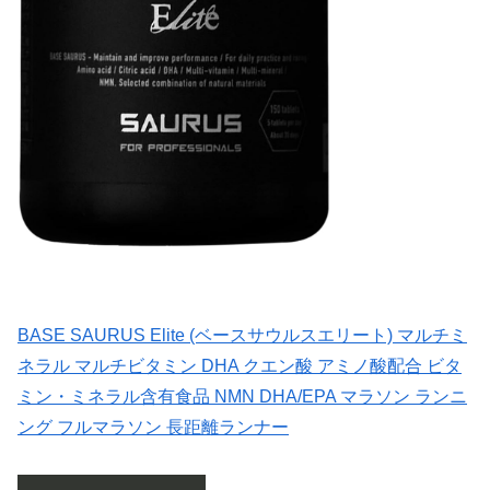
BASE SAURUS Elite (ベースサウルスエリート) マルチミ
ネラル マルチビタミン DHA クエン酸 アミノ酸配合 ビタ
ミン・ミネラル含有食品 NMN DHA/EPA マラソン ランニ
ング フルマラソン 長距離ランナー