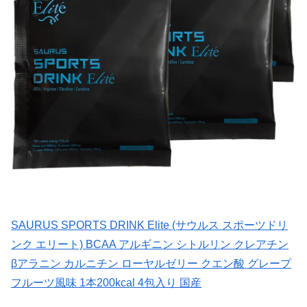
SAURUS SPORTS DRINK Elite (サウルス スポーツドリ
ンク エリート) BCAA アルギニン シトルリン クレアチン
βアラニン カルニチン ローヤルゼリー クエン酸 グレープ
フルーツ風味 1本200kcal 4包入り 国産