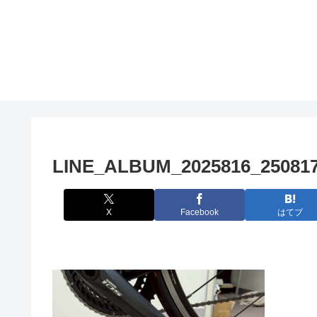
LINE_ALBUM_2025816_25081
X
Facebook
はてブ