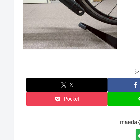
シ
X
Pocket
maed