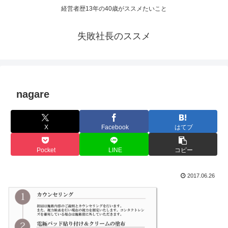
経営者歴13年の40歳がススメたいこと
失敗社長のススメ
nagare
X
Facebook
はてブ
Pocket
LINE
コピー
2017.06.26