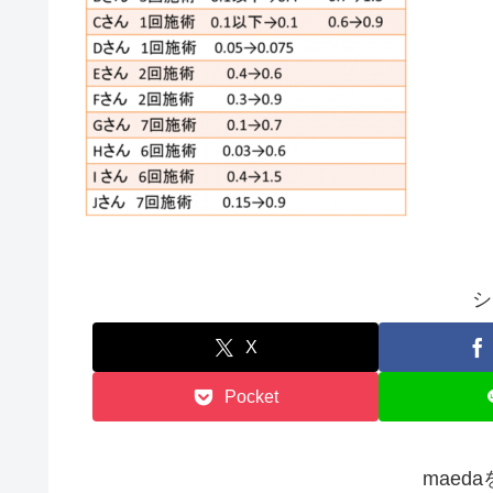
シ
X
Pocket
maed