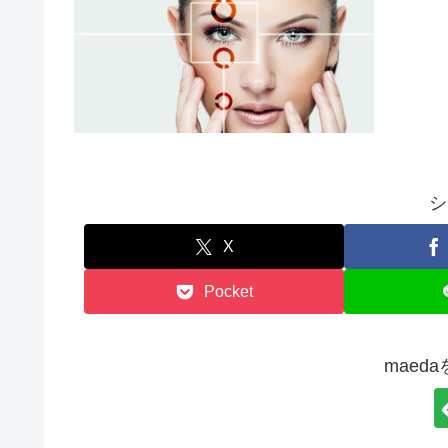
シ
X
Pocket
maed