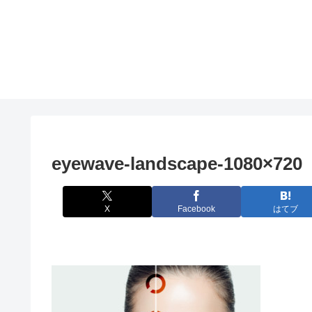
eyewave-landscape-1080×720
X
Facebook
はてブ