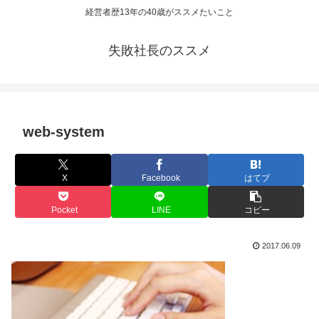
経営者歴13年の40歳がススメたいこと
失敗社長のススメ
web-system
X
Facebook
はてブ
Pocket
LINE
コピー
2017.06.09